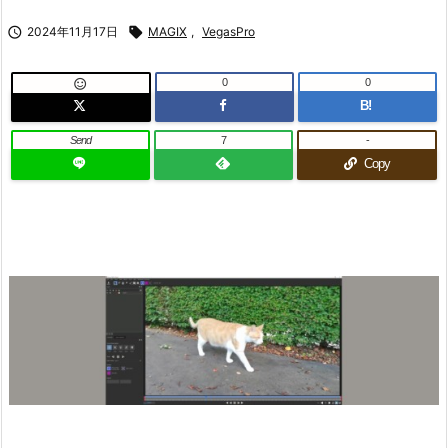

2024年11月17日

MAGIX
,
VegasPro
0
0

B!
Send
7
-
Copy