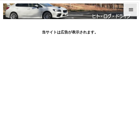


メニュ
当サイトは広告が表示されます。

サイド

前へ

次へ

検索