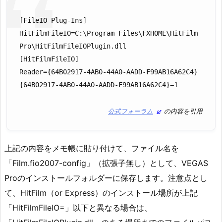
[FileIO Plug-Ins]

HitFilmFileIO=C:\Program Files\FXHOME\HitFilm 
Pro\HitFilmFileIOPlugin.dll

[HitFilmFileIO]

Reader={64B02917-4AB0-44A0-AADD-F99AB16A62C4}

{64B02917-4AB0-44A0-AADD-F99AB16A62C4}=1
公式フォーラム
の内容を引用
上記の内容をメモ帳に貼り付けて、ファイル名を
「Film.fio2007-config」（拡張子無し）として、VEGAS
Proのインストールフォルダーに保存します。注意点とし
て、HitFilm（or Express）のインストール場所が上記
「HitFilmFileIO=」以下と異なる場合は、