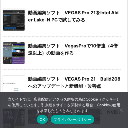
動画編集ソフト VEGAS Pro 21をIntel Ald
er Lake-N PCで試してみる
動画編集ソフト VegasProで10倍速（4倍
速以上）の動画を作る
動画編集ソフト VEGAS Pro 21 Build208
へのアップデートと新機能・改善点
当サイトでは、広告配信とアクセス解析の為にCookie（クッキー）
を使用しています。引き続きサイトを閲覧する場合、Cookieの使用
を承諾したものとみなされます。
INTEL 第3世代CPU（i7-3770）PC NVIDI



A GTX970からRTX2060への換装
メニュー
サイドバー
OK
プライバシーポリシー
ホーム