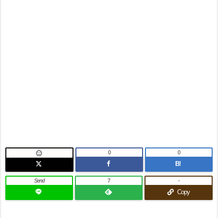
0
0

B!
Send
7
-
Copy