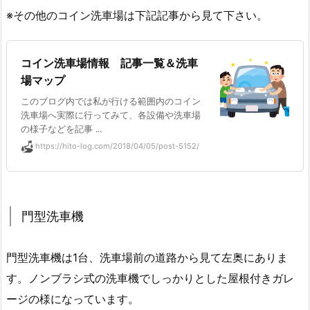
※その他のコイン洗車場は下記記事から見て下さい。
コイン洗車場情報 記事一覧＆洗車
場マップ
このブログ内では私が行ける範囲内のコイン
洗車場へ実際に行ってみて、各設備や洗車場
の様子などを記事 ...
https://hito-log.com/2018/04/05/post-5152/
門型洗車機
門型洗車機は1台、洗車場前の道路から見て左奥にありま
す。ノンブラシ式の洗車機でしっかりとした屋根付きガレ
ージの様になっています。