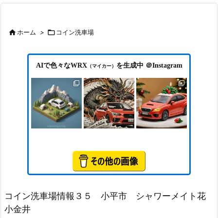

ホーム
>

コイン洗車場
AIで色々なWRX
を生成中 ＠Instagram
（マイカー）
コイン洗車場情報３５ 小平市 シャワーメイト花
小金井