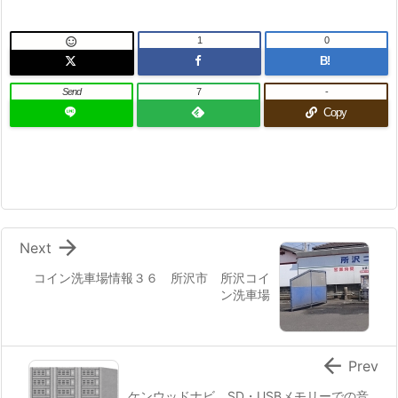
1
0

B!
Send
7
-
Copy

Next
コイン洗車場情報３６ 所沢市 所沢コイ
ン洗車場

Prev
ケンウッドナビ SD・USBメモリーでの音