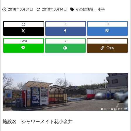

2018年3月31日

2019年3月14日

その他地域
,
小平
1
0

B!
Send
7
-
Copy
施設名：シャワーメイト花小金井