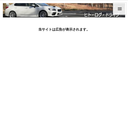


メニュ
当サイトは広告が表示されます。

サイド

前へ

次へ

検索