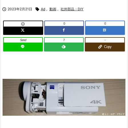

2023年2月21日

Ad
,
動画
,
社外部品・DIY
0
0

B!
Send
7
-
Copy