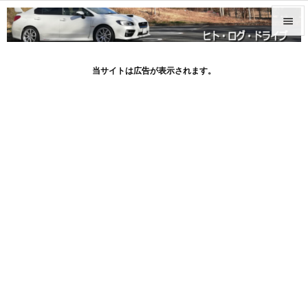


メニュ
当サイトは広告が表示されます。

サイド

前へ

次へ

検索