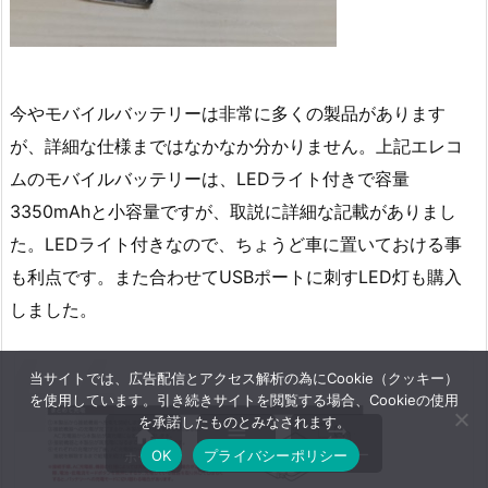
今やモバイルバッテリーは非常に多くの製品があります
が、詳細な仕様まではなかなか分かりません。上記エレコ
ムのモバイルバッテリーは、LEDライト付きで容量
3350mAhと小容量ですが、取説に詳細な記載がありまし
た。LEDライト付きなので、ちょうど車に置いておける事
も利点です。また合わせてUSBポートに刺すLED灯も購入
しました。
当サイトでは、広告配信とアクセス解析の為にCookie（クッキー）
を使用しています。引き続きサイトを閲覧する場合、Cookieの使用
を承諾したものとみなされます。



メニュー
サイドバー
OK
プライバシーポリシー
ホーム