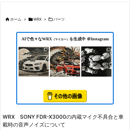

ホーム
>

WRX
>

パーツ
AIで色々なWRX
を生成中 ＠Instagram
（マイカー）
WRX SONY FDR-X3000の内蔵マイク不具合と車
載時の音声ノイズについて