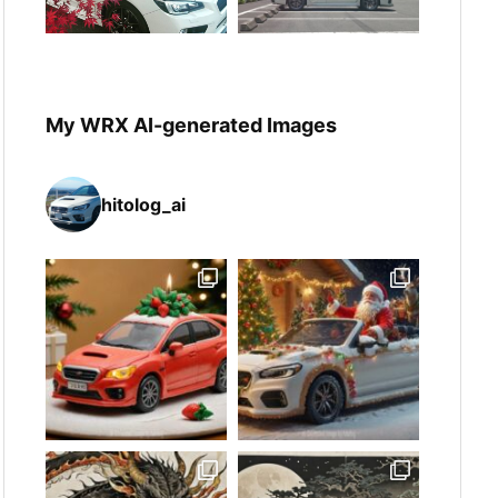
My WRX AI-generated Images
hitolog_ai