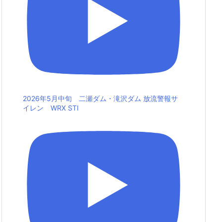
2026年5月中旬 二瀬ダム・滝沢ダム 放流警報サ
イレン WRX STI