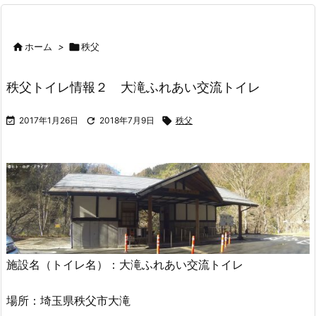

ホーム
>

秩父
秩父トイレ情報２ 大滝ふれあい交流トイレ

2017年1月26日

2018年7月9日

秩父
施設名（トイレ名）：大滝ふれあい交流トイレ
場所：埼玉県秩父市大滝