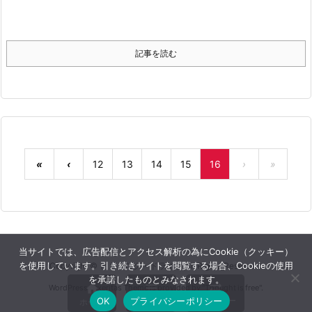
記事を読む
«
‹
12
13
14
15
16
›
»
当サイトでは、広告配信とアクセス解析の為にCookie（クッキー）
を使用しています。引き続きサイトを閲覧する場合、Cookieの使用
Copyright ©
ヒト・ログ・ドライブ
All Rights Reserved.
を承諾したものとみなされます。



WordPress Luxeritas Theme is provided by "
Thought is free
".
メニュー
サイドバー
OK
プライバシーポリシー
ホーム