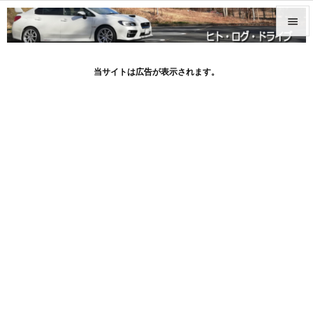


メニュ
当サイトは広告が表示されます。

サイド

前へ

次へ

検索