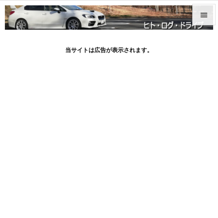


メニュ
当サイトは広告が表示されます。

サイド

前へ

次へ

検索