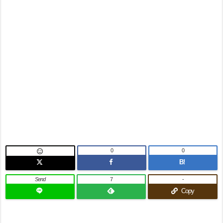
0
0

B!
Send
7
-
Copy