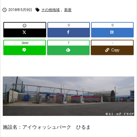

2018年5月9日

その他地域
,
新座
0
0

B!
Send
7
-
Copy
施設名：アイウォッシュパーク ひるま