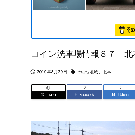
コイン洗車場情報８７ 北

2019年8月29日

その他地域
,
北本
0
0

Twitter
Facebook
B!
Hatena