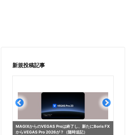
新規投稿記事
光回線
MAGIXからのVEGAS Proは終了し、新たにBoris FX
イプ変
からVEGAS Pro 2026が？（随時追記）