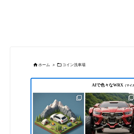

ホーム
>

コイン洗車場
AIで色々なWRX
（マイ
購入
目の車検とクラッチ新品交換（オーバーホ
動画編集ソフト VEGAS Pro 23の新機能と体験版
ョン
ール）の費用について
（海外版）※2025年10月28日 日本語版発売