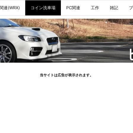
関連(WRX)
コイン洗車場
PC関連
工作
雑記
ブ
当サイトは広告が表示されます。