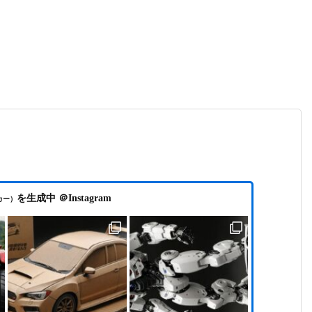
を生成中 ＠Instagram
カー）
WRX サイドステップを中古品に交換
動画編集ソフト VEGAS Pro 2026（Boris FX版）
の新機能と体験版