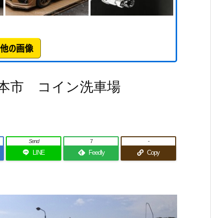
本市 コイン洗車場
Send
7
-
LINE
Feedly
Copy