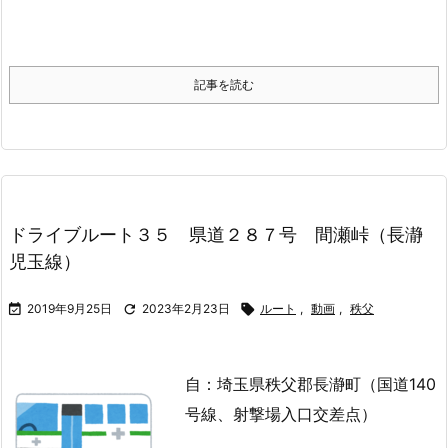
記事を読む
ドライブルート３５ 県道２８７号 間瀬峠（長瀞
児玉線）

2019年9月25日

2023年2月23日

ルート
,
動画
,
秩父
自：埼玉県秩父郡長瀞町（国道140
号線、射撃場入口交差点）