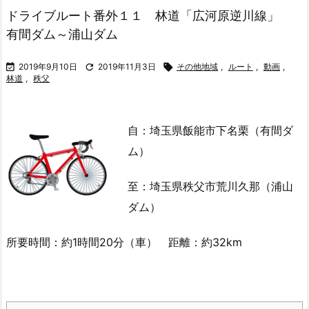
ドライブルート番外１１ 林道「広河原逆川線」
有間ダム～浦山ダム

2019年9月10日

2019年11月3日

その他地域
,
ルート
,
動画
,
林道
,
秩父
自：埼玉県飯能市下名栗（有間ダ
ム）
至：埼玉県秩父市荒川久那（浦山
ダム）
所要時間：約1時間20分（車） 距離：約32km