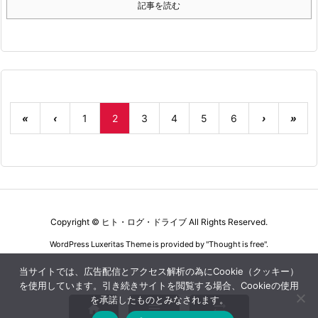
記事を読む
«
‹
1
2
3
4
5
6
›
»
Copyright ©
ヒト・ログ・ドライブ
All Rights Reserved.
WordPress Luxeritas Theme is provided by "
Thought is free
".
当サイトでは、広告配信とアクセス解析の為にCookie（クッキー）
を使用しています。引き続きサイトを閲覧する場合、Cookieの使用
を承諾したものとみなされます。


