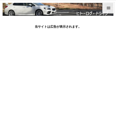


メニュ
当サイトは広告が表示されます。

サイド

前へ

次へ

検索