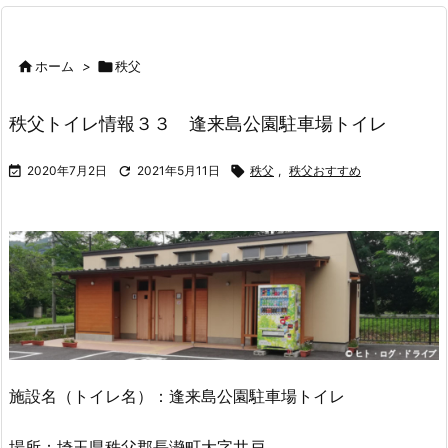

ホーム
>

秩父
秩父トイレ情報３３ 逢来島公園駐車場トイレ

2020年7月2日

2021年5月11日

秩父
,
秩父おすすめ
施設名（トイレ名）：逢来島公園駐車場トイレ
場所：埼玉県秩父郡長瀞町大字井戸