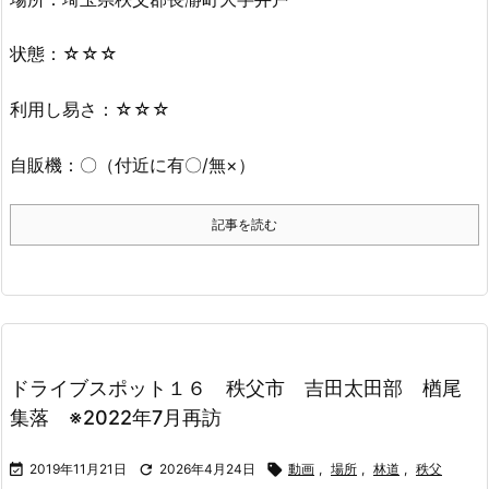
状態：☆☆☆
利用し易さ：☆☆☆
自販機：〇（付近に有〇/無×）
記事を読む
ドライブスポット１６ 秩父市 吉田太田部 楢尾
集落 ※2022年7月再訪

2019年11月21日

2026年4月24日

動画
,
場所
,
林道
,
秩父