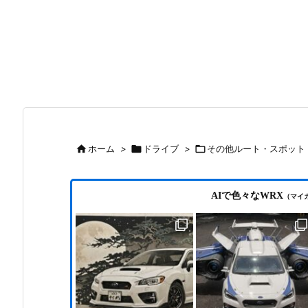

ホーム
>

ドライブ
>

その他ルート・スポット
AIで色々なWRX
（マイ
購入
目の車検とクラッチ新品交換（オーバーホ
動画編集ソフト VEGAS Pro 23の新機能と体験版
ョン
ール）の費用について
（海外版）※2025年10月28日 日本語版発売