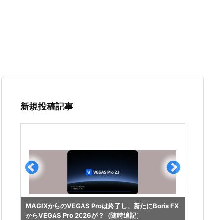
新規投稿記事
光回線
MAGIXからのVEGAS Proは終了し、新たにBoris FX
イプ変
からVEGAS Pro 2026が？（随時追記）