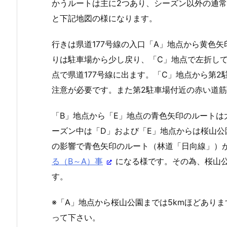
かうルートは主に2つあり、シーズン以外の通
と下記地図の様になります。
行きは県道177号線の入口「A」地点から黄色
りは駐車場から少し戻り、「C」地点で左折して
点で県道177号線に出ます。「C」地点から第
注意が必要です。また第2駐車場付近の赤い道
「B」地点から「E」地点の青色矢印のルート
ーズン中は「D」および「E」地点からは桜山公
の影響で青色矢印のルート（林道「日向線」）
る（B～A）事
になる様です。その為、桜山
す。
※「A」地点から桜山公園までは5kmほどあり
って下さい。