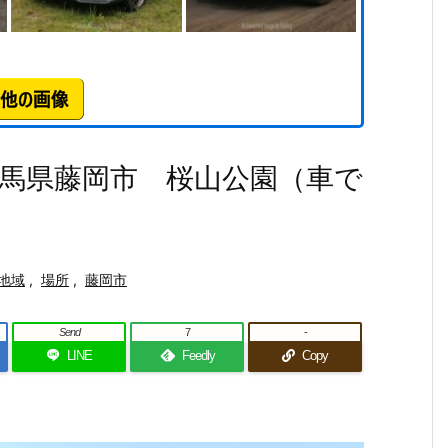
馬県藤岡市 桜山公園（車で
地域
,
場所
,
藤岡市
Send
7
-
LINE
Feedly
Copy