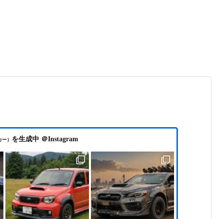
を生成中 ＠Instagram
カー）
WRX サイドステップを中古品に交換
動画編集ソフト VEGAS Pro 2026（Boris FX版）
の新機能と体験版