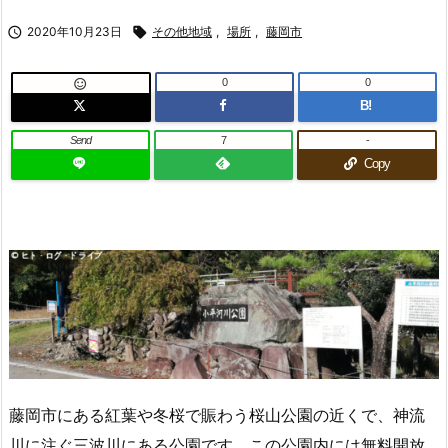

2020年10月23日

その他地域
,
場所
,
藤岡市
0
0

B!
Send
7
-
Copy
藤岡市にある紅葉や冬桜で賑わう桜山公園の近くで、神流
川に注ぐ三波川にある公園です。この公園内には無料開放