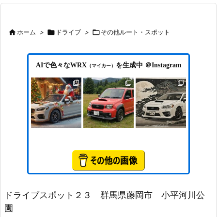

ホーム
>

ドライブ
>

その他ルート・スポット
AIで色々なWRX
を生成中 ＠Instagram
（マイカー）
ドライブスポット２３ 群馬県藤岡市 小平河川公
園