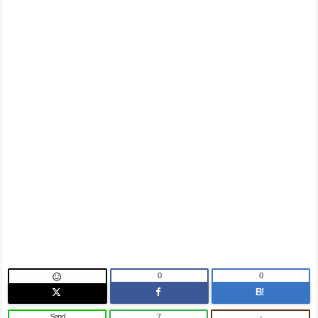
0
0

B!
Send
7
-