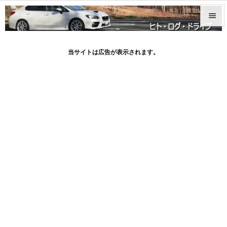


メニュ
当サイトは広告が表示されます。

サイド

前へ

次へ

検索