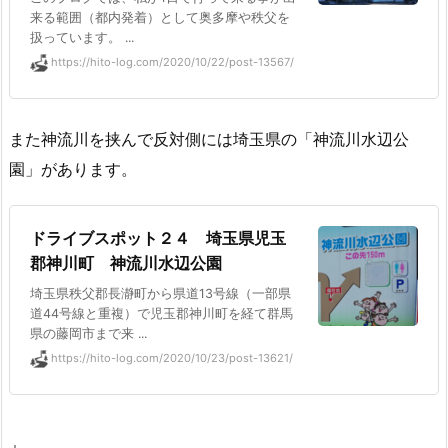
来る範囲（都内発着）として奥多摩や秩父を
扱っています。 ...
https://hito-log.com/2020/10/22/post-13567/
また神流川を挟んで反対側には埼玉県の「神流川水辺公
園」があります。
ドライブスポット２４ 埼玉県児玉
郡神川町 神流川水辺公園
埼玉県秩父郡長瀞町から県道13号線（一部県
道44号線と重複）で児玉郡神川町を経て群馬
県の藤岡市まで来 ...
https://hito-log.com/2020/10/23/post-13621/