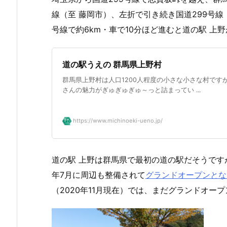
線（至 藤岡市）、左折で引き続き国道299号線
号線で約6km・車で10分ほど進むと道の駅 上
道の駅うえの 群馬県上野村
群馬県上野村は人口1200人程度の小さな小さな村です
さんの魅力がぎゅぎゅぎゅ～っと詰まってい ...
https://www.michinoeki-ueno.jp/
道の駅 上野は群馬県で最初の道の駅だそうですが
年7月に周辺も整備されて
グランドオープンとな
（2020年11月現在）では、まだグランドオー