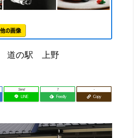
 道の駅 上野
Send
7
-
LINE
Feedly
Copy