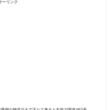
サーリンク
馬県側の神流川まで下りて来ると右折で国道462号