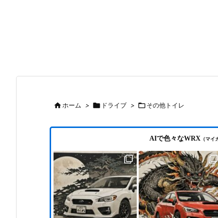

ホーム
>

ドライブ
>

その他トイレ
AIで色々なWRX
（マイ
購入
目の車検とクラッチ新品交換（オーバーホ
動画編集ソフト VEGAS Pro 23の新機能と体験版
ョン
ール）の費用について
（海外版）※2025年10月28日 日本語版発売