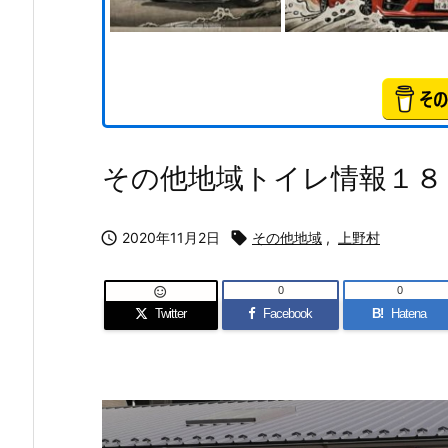
その他地域トイレ情報１８

2020年11月2日

その他地域
,
上野村
0
0

Twitter
Facebook
B!
Hatena