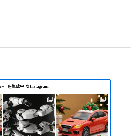
を生成中 ＠Instagram
カー）
WRX サイドステップを中古品に交換
動画編集ソフト VEGAS Pro 2026（Boris FX版）
の新機能と体験版