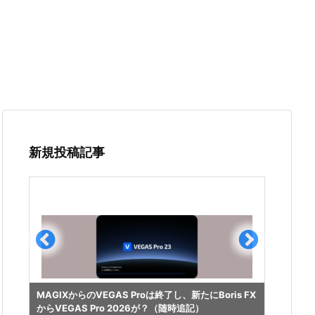
新規投稿記事
光回線
MAGIXからのVEGAS Proは終了し、新たにBoris FX
イプ変
からVEGAS Pro 2026が？（随時追記）