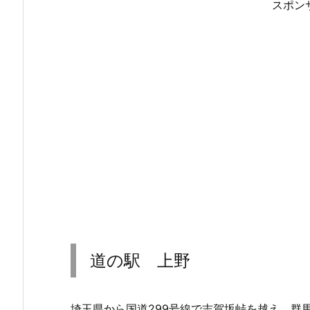
スポン
道の駅 上野
埼玉県から国道299号線で志賀坂峠を越え、群