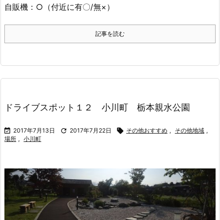
自販機：○（付近に有〇/無×）
記事を読む
ドライブスポット１２ 小川町 栃本親水公園

2017年7月13日

2017年7月22日

その他おすすめ
,
その他地域
,
場所
,
小川町