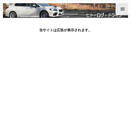


メニュ
当サイトは広告が表示されます。

サイド

前へ

次へ

検索