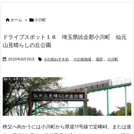

ホーム
>

小川町
ドライブスポット１８ 埼玉県比企郡小川町 仙元
山見晴らしの丘公園

2020年9月30日

その他おすすめ
,
その他地域
,
場所
,
小川町
秩父へ向かうには小川町から県道11号線で定峰峠、または途