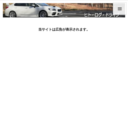


メニュ
当サイトは広告が表示されます。

サイド

前へ

次へ

検索