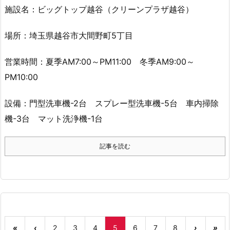
施設名：ビッグトップ越谷（クリーンプラザ越谷）
場所：埼玉県越谷市大間野町5丁目
営業時間：夏季AM7:00～PM11:00 冬季AM9:00～
PM10:00
設備：門型洗車機-2台 スプレー型洗車機-5台 車内掃除
機-3台 マット洗浄機-1台
記事を読む
«
‹
2
3
4
5
6
7
8
›
»