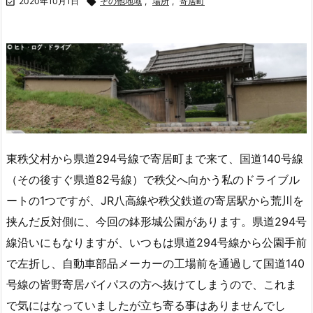

2020年10月1日

その他地域
,
場所
,
寄居町
東秩父村から県道294号線で寄居町まで来て、国道140号線
（その後すぐ県道82号線）で秩父へ向かう私のドライブル
ートの1つですが、JR八高線や秩父鉄道の寄居駅から荒川を
挟んだ反対側に、今回の鉢形城公園があります。県道294号
線沿いにもなりますが、いつもは県道294号線から公園手前
で左折し、自動車部品メーカーの工場前を通過して国道140
号線の皆野寄居バイパスの方へ抜けてしまうので、これま
で気にはなっていましたが立ち寄る事はありませんでし