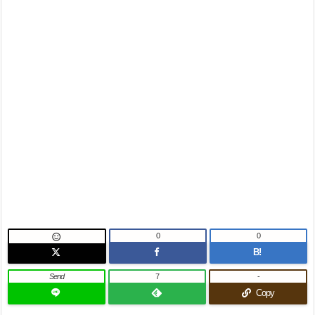
0
0

B!
Send
7
-
Copy