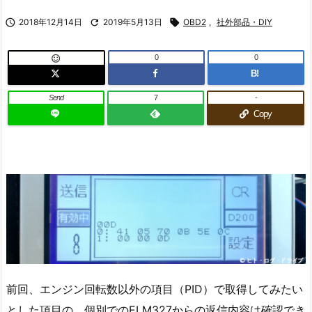

2018年12月14日

2019年5月13日

OBD2
,
社外部品・DIY
0
0

B!
Send
7
-
Copy
前回、エンジン回転数以外の項目（PID）で取得してみたい
とした項目の、個別でのELM327からの返信内容は確認でき