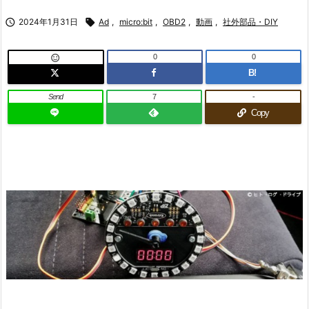

2024年1月31日

Ad
,
micro:bit
,
OBD2
,
動画
,
社外部品・DIY
0
0

B!
Send
7
-
Copy