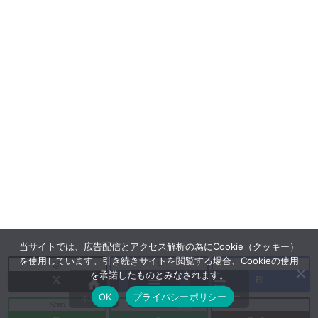
当サイトでは、広告配信とアクセス解析の為にCookie（クッキー）
を使用しています。引き続きサイトを閲覧する場合、Cookieの使用
0
0

を承諾したものとみなされます。
B!



メニュー
サイドバー
OK
プライバシーポリシー
ホーム
Send
7
-