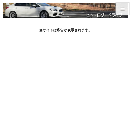


メニュ
当サイトは広告が表示されます。

サイド

前へ

次へ

検索