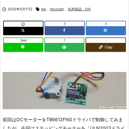

2020年5月17日

Ad
,
micro:bit
,
社外部品・DIY
0
0

B!
Send
7
-
Copy
前回はDCモーターをTB6612FNGドライバで制御してみま
したが、今回はステッピングモーターを「ULN2003ドライ