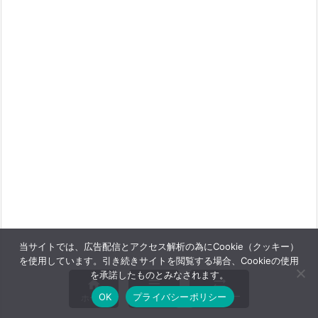
当サイトでは、広告配信とアクセス解析の為にCookie（クッキー）
を使用しています。引き続きサイトを閲覧する場合、Cookieの使用
を承諾したものとみなされます。



メニュー
サイドバー
OK
プライバシーポリシー
ホーム